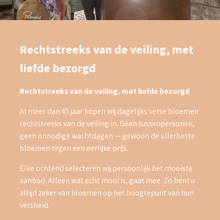
Rechtstreeks van de veiling, met
liefde bezorgd
Rechtstreeks van de veiling, met liefde bezorgd
Al meer dan 45 jaar kopen wij dagelijks verse bloemen
rechtstreeks van de veiling in. Geen tussenpersonen,
geen onnodige wachtdagen — gewoon de allerbeste
bloemen tegen een eerlijke prijs.
Elke ochtend selecteren wij persoonlijk het mooiste
aanbod. Alleen wat echt mooi is, gaat mee. Zo bent u
altijd zeker van bloemen op het hoogtepunt van hun
versheid.