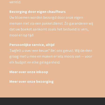
wereld.
Bezorging door eigen chauffeurs
Uw bloemen worden bezorgd door onze eigen
mensen niet via een pakketdienst. Zo garanderen wij
dat uw boeket aankomt zoals het bedoeld is: vers,
mooi en op tijd.
Persoonlijke service, altijd
Twijfelt u over een keuze? Bel ons gerust. Wij denken
graag met u mee en maken er iets moois van — voor
elk budget en elke gelegenheid.
Meer over onze inkoop
Meer over onze bezorging