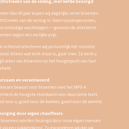
chtstreeks van de veiling, met liefde bezorgd
meer dan 45 jaar kopen wij dagelijks verse bloemen
htstreeks van de veiling in. Geen tussenpersonen,
en onnodige wachtdagen — gewoon de allerbeste
emen tegen een eerlijke prijs.
e ochtend selecteren wij persoonlijk het mooiste
bod. Alleen wat echt mooi is, gaat mee. Zo bent u
ijd zeker van bloemen op het hoogtepunt van hun
sheid.
urzaam en verantwoord
 kiezen bewust voor bloemen met het MPS-A
rmerk de hoogste standaard voor duurzame teelt.
d voor u, goed voor de kweker, goed voor de wereld.
zorging door eigen chauffeurs
 bloemen worden bezorgd door onze eigen mensen
t via een pakketdienst. Zo garanderen wij dat uw