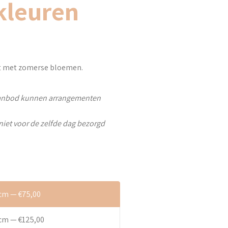
kleuren
t met zomerse bloemen.
aanbod kunnen arrangementen
et voor de zelfde dag bezorgd
cm — €75,00
cm — €125,00