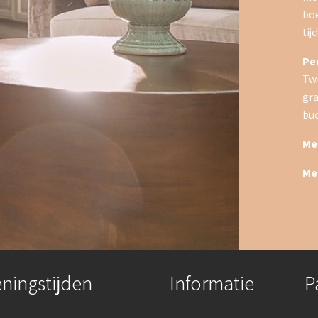
boe
tijd
Per
Twi
gra
bud
Me
Me
ningstijden
Informatie
P