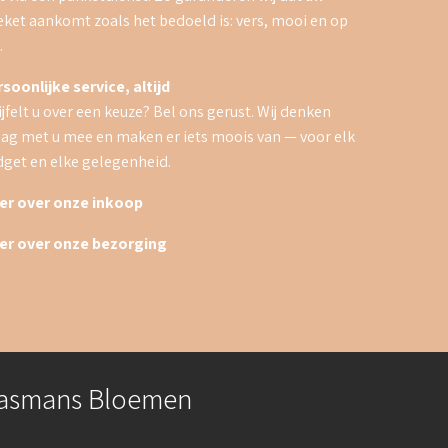
ket aankomt zoals het bedoeld is: vers, mooi en op
.
soonlijke service, altijd
jfelt u over een keuze? Bel ons gerust. Wij denken
ag met u mee en maken er iets moois van — voor elk
get en elke gelegenheid.
er over onze inkoop
er over onze bezorging
asmans Bloemen