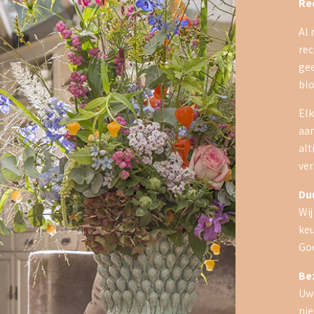
Re
Al 
rec
ge
blo
Elk
aan
alt
ver
Du
Wij
keu
Goe
Be
Uw
nie