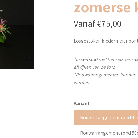
zomerse 
Vanaf €75,00
Losgestoken biedermeier bon
*In verband met het seizoens
afwijken van de foto.
*Rouwarrangementen kunnen ni
worden.
Variant
Rouwarrangement rond 40
Rouwarrangement rond 50