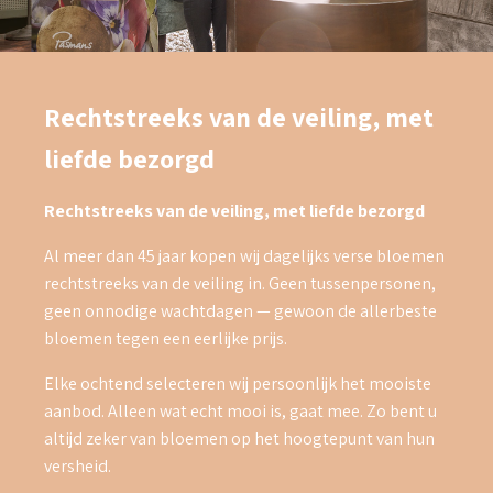
Rechtstreeks van de veiling, met
liefde bezorgd
Rechtstreeks van de veiling, met liefde bezorgd
Al meer dan 45 jaar kopen wij dagelijks verse bloemen
rechtstreeks van de veiling in. Geen tussenpersonen,
geen onnodige wachtdagen — gewoon de allerbeste
bloemen tegen een eerlijke prijs.
Elke ochtend selecteren wij persoonlijk het mooiste
aanbod. Alleen wat echt mooi is, gaat mee. Zo bent u
altijd zeker van bloemen op het hoogtepunt van hun
versheid.