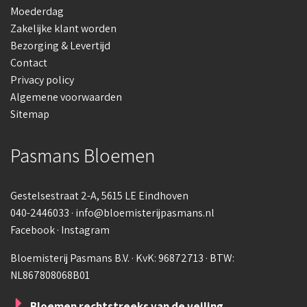
Moederdag
Zakelijke klant worden
Bezorging & Levertijd
Contact
Privacy policy
Algemene voorwaarden
Sitemap
Pasmans Bloemen
Gestelsestraat 2-A
, 5615 LE Eindhoven
040-2446033
·
info@bloemisterijpasmans.nl
Facebook
·
Instagram
Bloemisterij Pasmans B.V. · KvK: 96872713 · BTW:
NL867808068B01
Bloemen rechtstreeks van de veiling