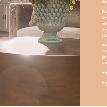
Goe
Be
Uw
nie
boe
tijd
Per
Twi
gra
bud
Me
Me