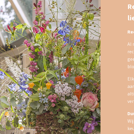
R
l
Re
Al 
rec
ge
blo
Elk
aan
alt
ver
Du
Wij
keu