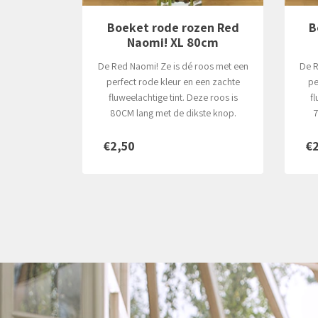
en Red
Boeket rode rozen Red
0cm
Naomi! L 70cm
oos met een
De Red Naomi! Ze is dé roos met een
en zachte
perfect rode kleur en een zachte
ver
ze roos is
fluweelachtige tint. Deze roos is
ro
te knop.
70CM lang met de dikste knop
€2,00
V