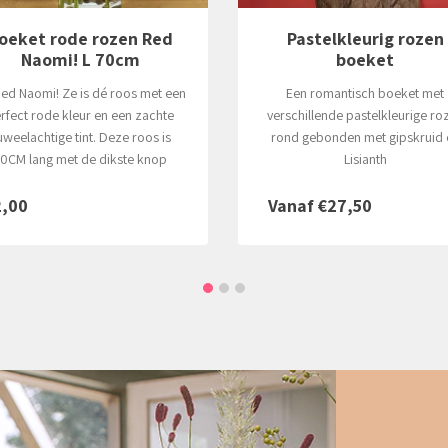
Pastelkleurig rozen
V.I.P. Boeket incl. vaa
boeket
V.I.P. flowerboeket wordt gema
Een romantisch boeket met
met passie, in stijl en met vee
schillende pastelkleurige rozen
creativiteit.
nd gebonden met gipskruid en
Lisianth
anaf €27,50
Vanaf €100,00